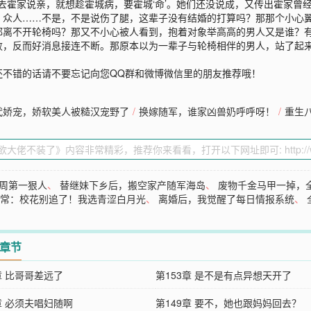
人去霍家说亲，就想趁霍城病，要霍城‘命’。她们还没说成，又传出霍家
！众人……不是，不是说伤了腿，这辈子没有结婚的打算吗？那那个小心
都离不开轮椅吗？那又不小心被人看到，抱着对象举高高的男人又是谁？
败，反而好消息接连不断。那原本以为一辈子与轮椅相伴的男人，站了起
还不错的话请不要忘记向您QQ群和微博微信里的朋友推荐哦！
代娇宠，娇软美人被糙汉宠野了
/
换嫁随军，谁家凶兽奶呼呼呀！
/
重生
周第一狠人
、
替继妹下乡后，搬空家产随军海岛
、
废物千金马甲一掉，
日常：校花别追了！我选青涩白月光
、
离婚后，我觉醒了每日情报系统
、
2章节
章 比哥哥差远了
第153章 是不是有点异想天开了
章 必须夫唱妇随啊
第149章 要不，她也跟妈妈回去？