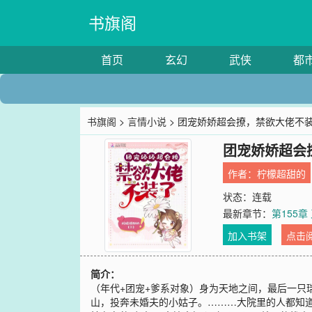
书旗阁
首页
玄幻
武侠
都
书旗阁
>
言情小说
> 团宠娇娇超会撩，禁欲大佬不
团宠娇娇超会
作者：
柠檬超甜的
状态：连载
最新章节：
第155
加入书架
点击
简介：
（年代+团宠+爹系对象）身为天地之间，最后一
山，投奔未婚夫的小姑子。………大院里的人都知