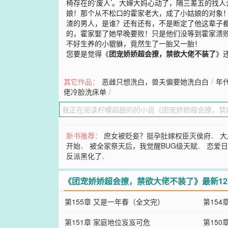
椅存在的‘废人’。大婶大妈心动了，隔三差五的找
娘！那个从不松口的霍家老大，成了小姑娘的对象
渣的男人，是谁？还有还有，不是断定了他这辈子
的，霍家娶了她早晚要败！只是他们没等到霍家溃
不好生养的小貔貅，竟然生了一胎又一胎！
您要是觉得《
团宠娇娇超会撩，禁欲大佬不装了
》
其它作品：
恶雌只想洗白，兽夫偏要她洗白白
/
年
佬冷脸洗床单
/
新书推荐：
庶女被贬妾？挺孕肚嫁权臣灭侯府
、
大
开始
、
被全家祭天后，我觉醒BUG级天赋
、
恋爱
反派黑化了
、
《团宠娇娇超会撩，禁欲大佬不装了》最新1
第155章 又是一年春（全文完）
第154
第151章 家庭地位岌岌可危
第150