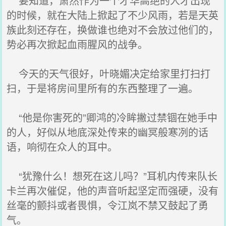
要知道，萧然作为一个才华高绝的人才出现
的时候，就在大陆上掀起了不少风雨，若是天英
族此刻还存在，换做谁也绝对不会放过他们的，
势必再次掀起血雨腥风的战争。
今天的天气很好，叶晓媚决定给家里打扫打
扫，于是将房间里所有的东西整理了一遍。
“他是你害死的”卿鸿的冷眸撇过禁锢在她手中
的人，好似从地底深处传来的幽冥般寒冽的话
语，响彻在众人的耳中。
“犹豫什么！想死在这儿吗？”耳机内传来队长
卡兰再次催促，他的声音听起坚定而强硬，没有
丝毫的颤抖或者畏惧，令江岚不禁又鼓起了勇
气。