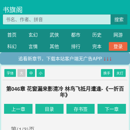
书旗阁
搜索
首页
玄幻
武侠
都市
历史
网游
科幻
言情
其他
排行
完本
登录
追看新章节，下载本站客户端无广告APP
↓↓↓
字体
大
中
小
换手
关灯
第046章 花窗漏来影清冷 林鸟飞抵月遭逢-《一折百
年》
上一章
目录
存书签
下一章
第(1/3)页