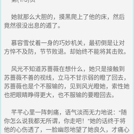
她就那么大胆的，摸黑爬上了他的床，然后
竟然很没出息的遁了。
慕容雪仗着一身的巧妙机关，最初倒是让对
方悴不及防，节节败退。却始终不能将其击败。
风光不知道苏蔷薇在想什么，她只是接触到
苏蔷薇不善的视线，立马不甘示弱的瞪了回去，
苏蔷薇也是个不服输的，见到风光瞪她，索性她
也把眼睛睁得更大，也不服输的要瞪回去。
芊芊心里一阵刺痛，语气淡而无力地说：“随
你怎么说我都无所谓，你走吧！”她的话终于将
他的心伤透了，一脸幽怨地望了她良久，才痛心