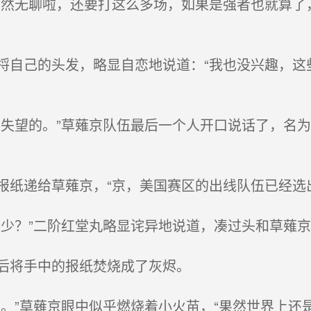
然无聊啦，还要打这么多场，如果是强者也就算了
自己的头发，略显自恋地说道：“我也没兴趣，这
失望的。”草薙京队伍最后一个人开口说话了，名
纸递给草薙京，“京，美国赛区的出线队伍已经选
少？”二阶红堂丸略显诧异地说道，凑过头和草薙
后将手中的报纸焚烧成了灰烬。
。”草薙京眼中似乎燃烧着小火苗，“果然世界上还