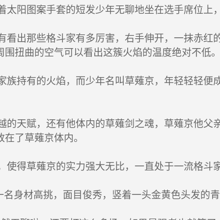
太阳图案手套的短发少年无聊地坐在选手席位上，
看出那些格斗家有多厉害，右手伸开，一抹赤红的
周围扭曲的空气可以看出这簇火焰的温度绝对不低
族持有的火焰，而少年名叫草薙京，年轻轻轻便成
的天赋，还有他体内的草薙剑之魂，草薙京他父亲
放在了草薙京体内。
使得草薙京的实力强大无比，一直处于一流格斗
一名身材高挑，面目俊秀，竖着一头金黄色头发的