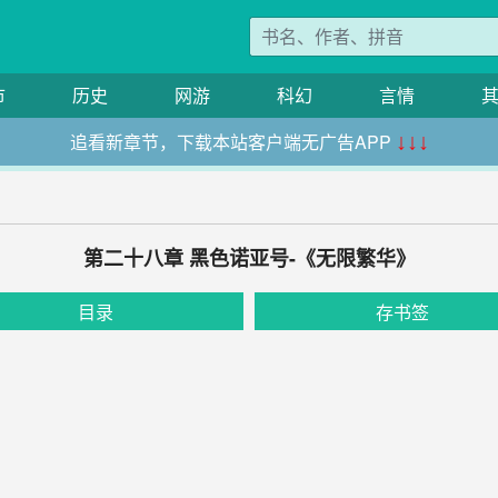
市
历史
网游
科幻
言情
追看新章节，下载本站客户端无广告APP
↓↓↓
第二十八章 黑色诺亚号-《无限繁华》
目录
存书签