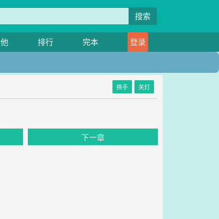
搜索
其他
排行
完本
登录
换手
关灯
下一章