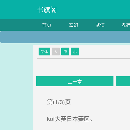
书旗阁
首页
玄幻
武侠
都
字体
大
中
小
上一章
第(1/3)页
kof大赛日本赛区。