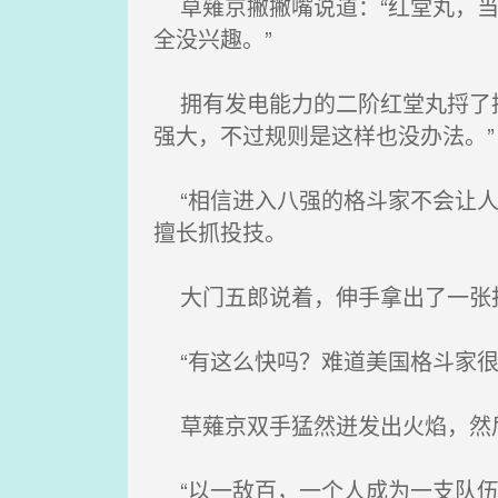
草薙京撇撇嘴说道：“红堂丸，当
全没兴趣。”
拥有发电能力的二阶红堂丸捋了捋
强大，不过规则是这样也没办法。”
“相信进入八强的格斗家不会让人
擅长抓投技。
大门五郎说着，伸手拿出了一张报
“有这么快吗？难道美国格斗家很
草薙京双手猛然迸发出火焰，然
“以一敌百，一个人成为一支队伍