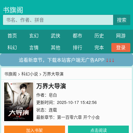
书旗阁
搜索
首页
玄幻
武侠
都市
历史
网游
科幻
言情
其他
排行
完本
登录
追看新章节，下载本站客户端无广告APP
↓↓↓
书旗阁
>
科幻小说
> 万界大导演
万界大导演
作者：
皂白
更新时间：2025-10-17 15:42:56
状态：连载
最新章节：
第一百零六章 开个小会
加入书架
点击阅读