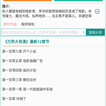
简介：
别人都是穿越到电影里，李沐却是把穿越经历变成了电影。末
世废土、魔法大陆、仙界地府……当主角不是事儿，关键还得
当导演！
其它作品：
祖师保佑
/
您要是觉得《
万界大导演
》还不错的话请不要忘记向您QQ群和微博微
信里的朋友推荐哦！
复制分享
《万界大导演》最新12章节
第一百零六章 开个小会
第一百零五章 电影插播广告
第一百零四章 盈利计划
第一百零三章 横空出世
第一百零一章 第一代智能操作系统
第一百章 炸锅了