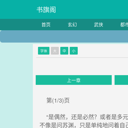
书旗阁
首页
玄幻
武侠
都
字体
大
中
小
上一章
第(1/3)页
“是偶然，还是必然？或者是多元
不像是问苏渊，只是单纯地问着自