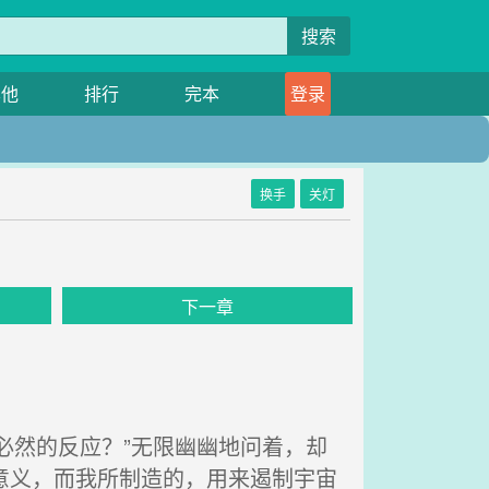
搜索
其他
排行
完本
登录
换手
关灯
下一章
必然的反应？”无限幽幽地问着，却
意义，而我所制造的，用来遏制宇宙