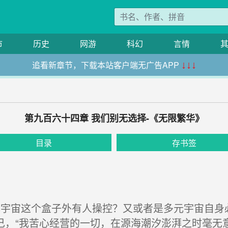
市
历史
网游
科幻
言情
追看新章节，下载本站客户端无广告APP
↓↓↓
第九百六十四章 我们别无选择-《无限繁华》
目录
存书签
宇宙这个盒子外有人操控？又或者是多元宇宙自身
己，“我苦心经营的一切，在源海潮汐澎湃之时毫无