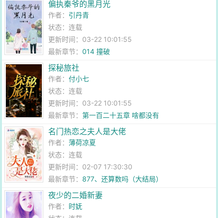
偏执秦爷的黑月光
作者：
引丹青
状态：连载
更新时间：03-22 10:01:55
最新章节：
014 撞破
探秘旅社
作者：
付小七
状态：连载
更新时间：03-22 10:01:55
最新章节：
第一百二十五章 啥都没有
名门热恋之夫人是大佬
作者：
薄荷凉夏
状态：连载
更新时间：02-07 17:30:30
最新章节：
877、还算数吗（大结局）
夜少的二婚新妻
作者：
时妩