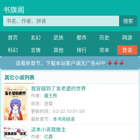
书旗阁
搜索
首页
玄幻
武侠
都市
历史
网游
科幻
言情
其他
排行
完本
登录
↓↓↓
追看新章节，下载本站客户端无广告APP
其它小说列表
我穿越到了发老婆的世界
作者：
魔王熊
状态：连载
更新时间：03-22 10:01:59
最新章节：
本书完结语
这本小说我做主
作者：
亿爵